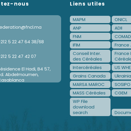
ctez-nous
Liens utiles
MAPM
ONICL
ederation@fncl.ma
ANP
ADII
FNM
COMAD
212 5 22 47 64 38/68
IFIM
France 
Conseil Inter.
France 
212 5 22 47 42 07
des Céréales
Céréal
Intercéréales
US WHE
ésidence El Hadi, B4 57,
Bd. Abdelmoumen,
Grains Canada
Ukraini
Casablanca
MARSA MAROC
SOSIPO
MASS Céréales
CGEM
WP File
download
search
Docume