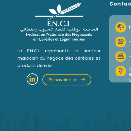
Conta
f
+
La F.N.C.L représente le secteur
+
marocain du négoce des céréales et
produits dérivés.
R
En savoir plus