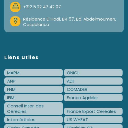
+212 5 22 47 42 07
Résidence El Hadi, B4 57, Bd. Abdelmoumen,
Casablanca
Liens utiles
MAPM
ONICL
ANP
ADII
FNM
COMADER
IFIM
France AgriMer
Conseil Inter. des
Céréales
France Export Céréales
Intercéréales
US WHEAT
Grains Canada
Ukrainian GA