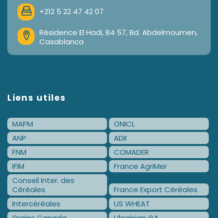
+212 5 22 47 42 07
Résidence El Hadi, B4 57, Bd. Abdelmoumen,
Casablanca
Liens utiles
MAPM
ONICL
ANP
ADII
FNM
COMADER
IFIM
France AgriMer
Conseil Inter. des
Céréales
France Export Céréales
Intercéréales
US WHEAT
Grains Canada
Ukrainian GA