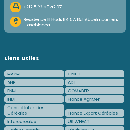
+212 5 22 47 42 07
Résidence El Hadi, B4 57, Bd. Abdelmoumen,
Casablanca
Liens utiles
MAPM
ONICL
ANP
ADII
FNM
COMADER
IFIM
France AgriMer
Conseil Inter. des
Céréales
France Export Céréales
Intercéréales
US WHEAT
Grains Canada
Ukrainian GA