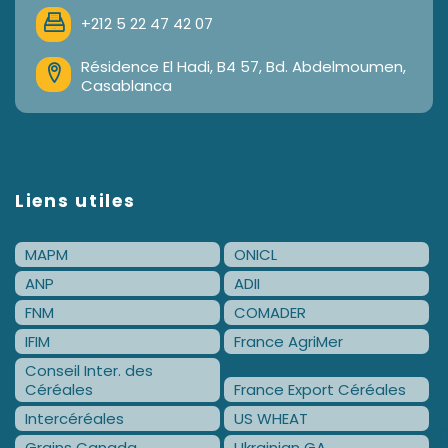
+212 5 22 47 42 07
Résidence El Hadi, B4 57, Bd. Abdelmoumen,
Casablanca
Liens utiles
MAPM
ONICL
ANP
ADII
FNM
COMADER
IFIM
France AgriMer
Conseil Inter. des
Céréales
France Export Céréales
Intercéréales
US WHEAT
Grains Canada
Ukrainian GA