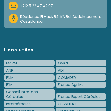
+212 5 22 47 42 07
Résidence El Hadi, B4 57, Bd. Abdelmoumen,
Casablanca
Liens utiles
MAPM
ONICL
ANP
ADII
FNM
COMADER
IFIM
France AgriMer
Conseil Inter. des
Céréales
France Export Céréales
Intercéréales
US WHEAT
Grains Canada
Ukrainian GA