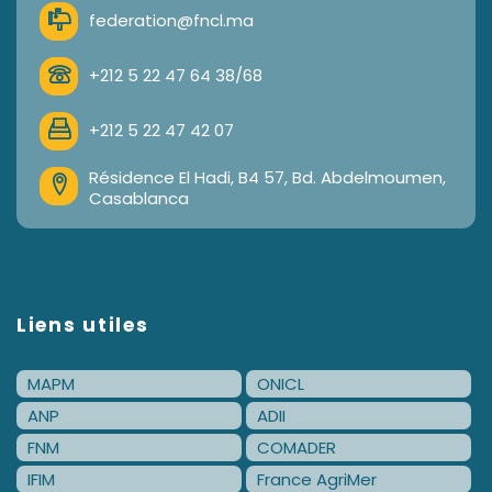
federation@fncl.ma
+212 5 22 47 64 38/68
+212 5 22 47 42 07
Résidence El Hadi, B4 57, Bd. Abdelmoumen,
Casablanca
Liens utiles
MAPM
ONICL
ANP
ADII
FNM
COMADER
IFIM
France AgriMer