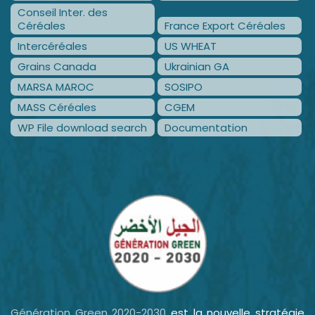
Conseil Inter. des
Céréales
France Export Céréales
Intercéréales
US WHEAT
Grains Canada
Ukrainian GA
MARSA MAROC
SOSIPO
MASS Céréales
CGEM
WP File download search
Documentation
Génération Green 2020-2030
est la nouvelle stratégie