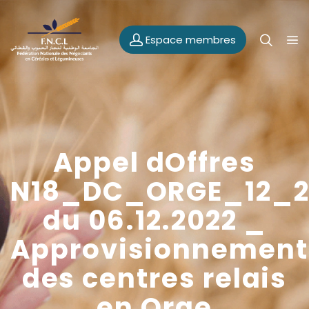
Espace membres
Appel dOffres
N18_DC_ORGE_12_2
du 06.12.2022 _
Approvisionnement
des centres relais
en Orge