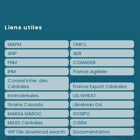
Liens utiles
MAPM
ONICL
ANP
ADII
FNM
COMADER
IFIM
France AgriMer
Conseil Inter. des
Céréales
France Export Céréales
Intercéréales
US WHEAT
Grains Canada
Ukrainian GA
MARSA MAROC
SOSIPO
MASS Céréales
CGEM
WP File download search
Documentation