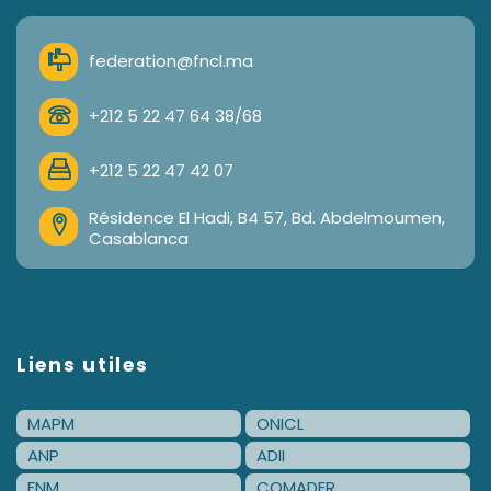
federation@fncl.ma
+212 5 22 47 64 38/68
+212 5 22 47 42 07
Résidence El Hadi, B4 57, Bd. Abdelmoumen,
Casablanca
Liens utiles
MAPM
ONICL
ANP
ADII
FNM
COMADER