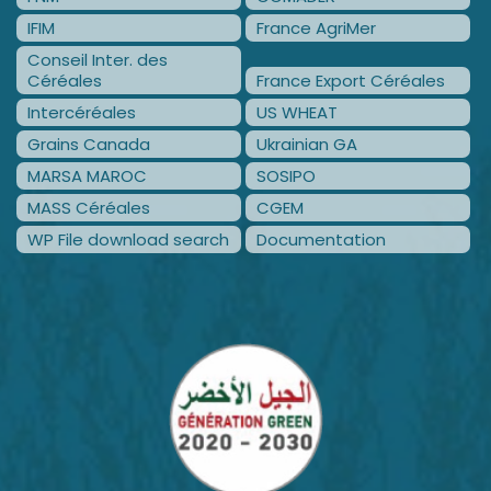
IFIM
France AgriMer
Conseil Inter. des
Céréales
France Export Céréales
Intercéréales
US WHEAT
Grains Canada
Ukrainian GA
MARSA MAROC
SOSIPO
MASS Céréales
CGEM
WP File download search
Documentation