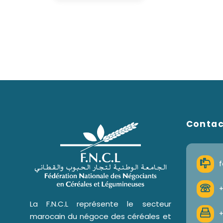
Conta
f
+
La F.N.C.L représente le secteur
+
marocain du négoce des céréales et