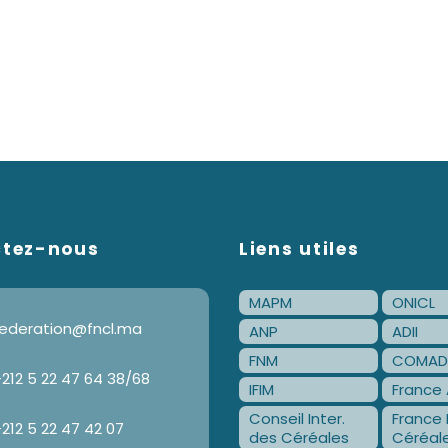
ctez-nous
Liens utiles
MAPM
ONICL
ederation@fncl.ma
ANP
ADII
FNM
COMAD
212 5 22 47 64 38/68
IFIM
France 
Conseil Inter.
France 
212 5 22 47 42 07
des Céréales
Céréal