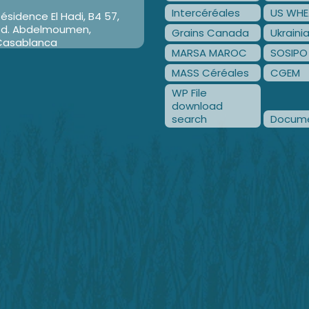
Intercéréales
US WHE
ésidence El Hadi, B4 57,
Bd. Abdelmoumen,
Grains Canada
Ukraini
Casablanca
MARSA MAROC
SOSIPO
MASS Céréales
CGEM
WP File
download
search
Docume