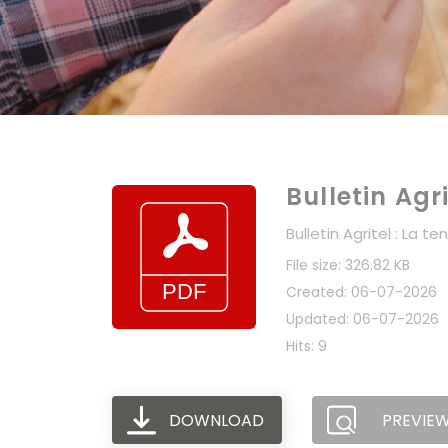
Bulletin Agr
Bulletin Agritel : La 
File size: 326.82 KB
Created: 06-07-2026
Updated: 06-07-2026
Hits: 9
DOWNLOAD
PREVIE