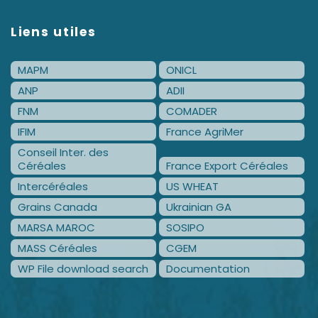
Liens utiles
MAPM
ONICL
ANP
ADII
FNM
COMADER
IFIM
France AgriMer
Conseil Inter. des
Céréales
France Export Céréales
Intercéréales
US WHEAT
Grains Canada
Ukrainian GA
MARSA MAROC
SOSIPO
MASS Céréales
CGEM
WP File download search
Documentation