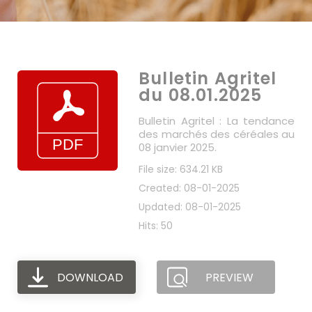
Bulletin Agritel
du 08.01.2025
Bulletin Agritel : La tendance
des marchés des céréales au
08 janvier 2025.
File size: 634.21 KB
Created: 08-01-2025
Updated: 08-01-2025
Hits: 50
DOWNLOAD
PREVIEW