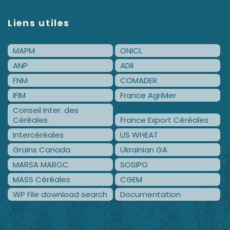
Liens utiles
MAPM
ONICL
ANP
ADII
FNM
COMADER
IFIM
France AgriMer
Conseil Inter. des
Céréales
France Export Céréales
Intercéréales
US WHEAT
Grains Canada
Ukrainian GA
MARSA MAROC
SOSIPO
MASS Céréales
CGEM
WP File download search
Documentation