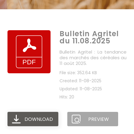
Bulletin Agritel
du 11.08.2025
Bulletin Agritel : La tendance
des marchés des céréales au
11 août 2025.
File size: 352.64 KB
Created: 11-08-2025
Updated: 11-08-2025
Hits: 20
DOWNLOAD
PREVIEW