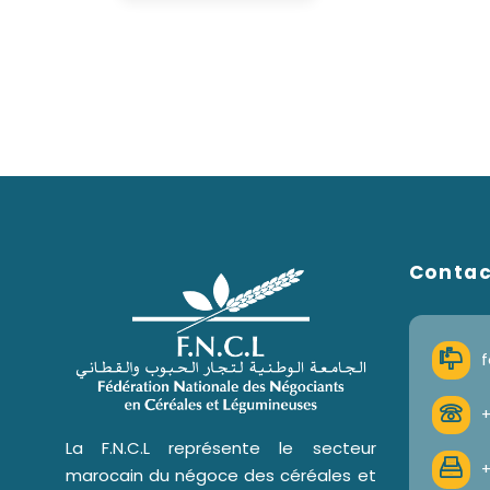
Conta
f
+
La F.N.C.L représente le secteur
+
marocain du négoce des céréales et