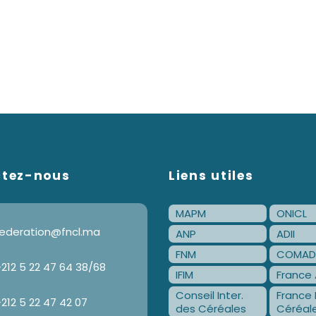
ctez-nous
Liens utiles
MAPM
ONICL
ederation@fncl.ma
ANP
ADII
FNM
COMAD
212 5 22 47 64 38/68
IFIM
France 
Conseil Inter.
France 
212 5 22 47 42 07
des Céréales
Céréal