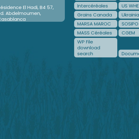
Intercéréales
US WHE
ésidence El Hadi, B4 57,
Bd. Abdelmoumen,
Grains Canada
Ukraini
Casablanca
MARSA MAROC
SOSIPO
MASS Céréales
CGEM
WP File
download
search
Docume