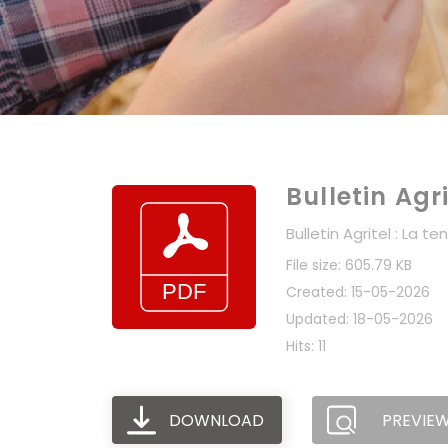
Bulletin Agr
Bulletin Agritel : La
File size: 605.79 KB
Created: 15-05-2026
Updated: 18-05-2026
Hits: 11
DOWNLOAD
PREVIE