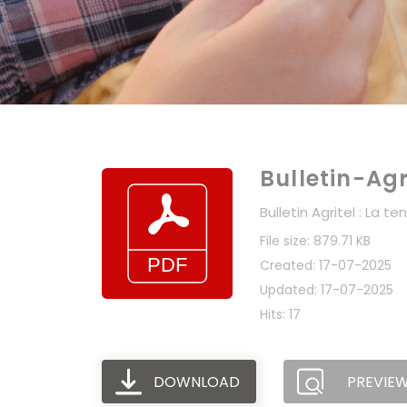
Bulletin-Agr
Bulletin Agritel : La 
File size: 879.71 KB
Created: 17-07-2025
Updated: 17-07-2025
Hits: 17
DOWNLOAD
PREVIE