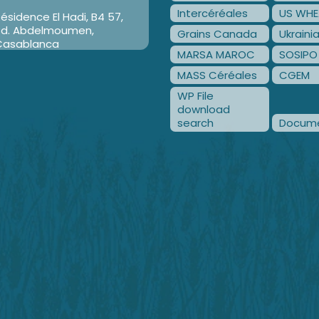
Intercéréales
US WHE
ésidence El Hadi, B4 57,
Bd. Abdelmoumen,
Grains Canada
Ukraini
Casablanca
MARSA MAROC
SOSIPO
MASS Céréales
CGEM
WP File
download
search
Docume