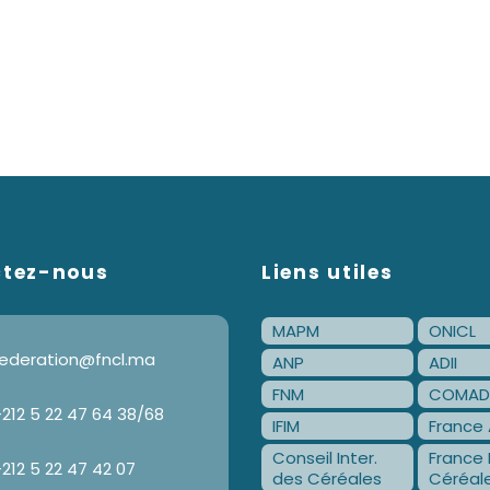
ctez-nous
Liens utiles
MAPM
ONICL
ederation@fncl.ma
ANP
ADII
FNM
COMAD
212 5 22 47 64 38/68
IFIM
France 
Conseil Inter.
France 
212 5 22 47 42 07
des Céréales
Céréal