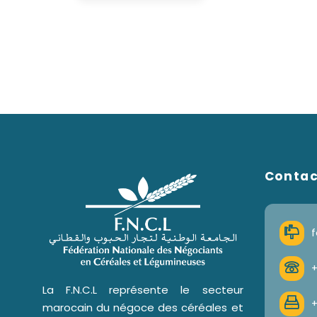
Conta
f
+
La F.N.C.L représente le secteur
+
marocain du négoce des céréales et