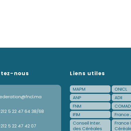
ctez-nous
Liens utiles
MAPM
ONICL
ederation@fncl.ma
ANP
ADII
FNM
COMAD
212 5 22 47 64 38/68
IFIM
France 
Conseil Inter.
France 
212 5 22 47 42 07
des Céréales
Céréal