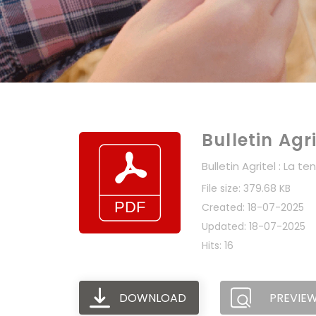
Bulletin Agr
Bulletin Agritel : La 
File size: 379.68 KB
Created: 18-07-2025
Updated: 18-07-2025
Hits: 16
DOWNLOAD
PREVIE