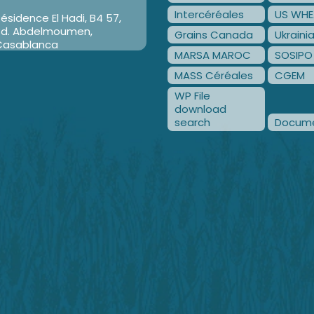
Intercéréales
US WHE
ésidence El Hadi, B4 57,
Bd. Abdelmoumen,
Grains Canada
Ukraini
Casablanca
MARSA MAROC
SOSIPO
MASS Céréales
CGEM
WP File
download
search
Docume