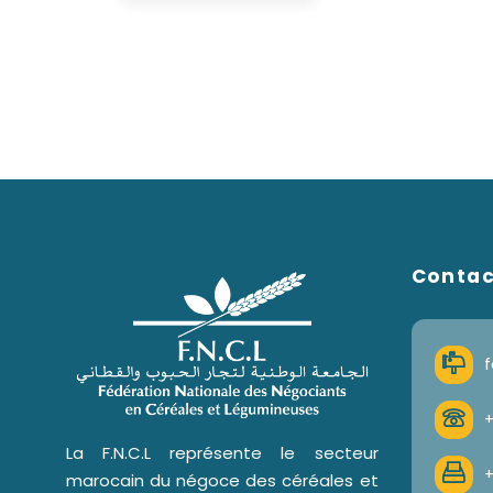
Conta
f
+
La F.N.C.L représente le secteur
+
marocain du négoce des céréales et