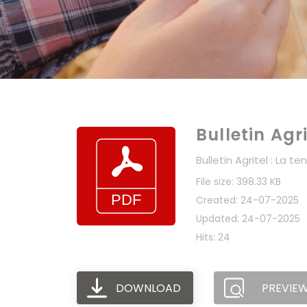
Bulletin Agr
Bulletin Agritel : La 
File size: 398.33 KB
Created: 24-07-2025
Updated: 24-07-2025
Hits: 24
DOWNLOAD
PREVIE