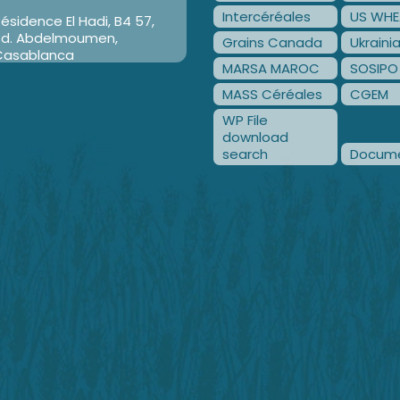
Intercéréales
US WHE
ésidence El Hadi, B4 57,
Bd. Abdelmoumen,
Grains Canada
Ukraini
Casablanca
MARSA MAROC
SOSIPO
MASS Céréales
CGEM
WP File
download
search
Docume