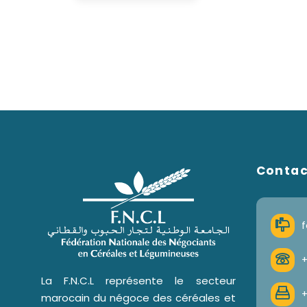
Conta
f
+
La F.N.C.L représente le secteur
+
marocain du négoce des céréales et