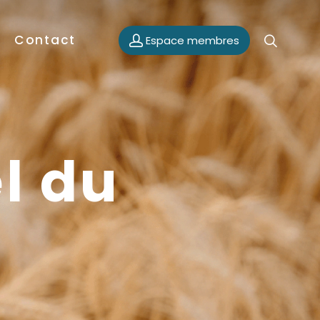
Contact
Espace membres
el du
5