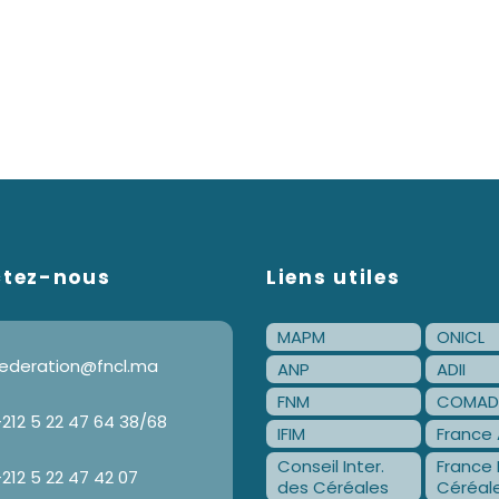
ctez-nous
Liens utiles
MAPM
ONICL
ederation@fncl.ma
ANP
ADII
FNM
COMAD
212 5 22 47 64 38/68
IFIM
France 
Conseil Inter.
France 
212 5 22 47 42 07
des Céréales
Céréal