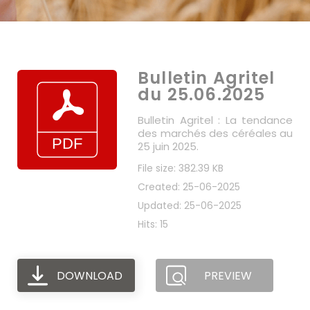
Bulletin Agritel
du 25.06.2025
Bulletin Agritel : La tendance
des marchés des céréales au
25 juin 2025.
File size: 382.39 KB
Created: 25-06-2025
Updated: 25-06-2025
Hits: 15
DOWNLOAD
PREVIEW