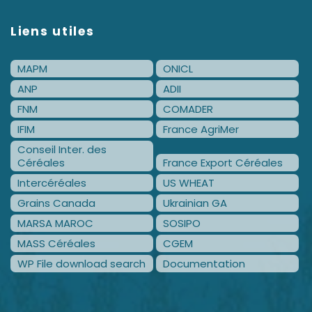
Liens utiles
MAPM
ONICL
ANP
ADII
FNM
COMADER
IFIM
France AgriMer
Conseil Inter. des
Céréales
France Export Céréales
Intercéréales
US WHEAT
Grains Canada
Ukrainian GA
MARSA MAROC
SOSIPO
MASS Céréales
CGEM
WP File download search
Documentation