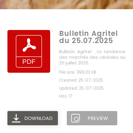
Bulletin Agritel
du 25.07.2025
Bulletin Agritel : La tendance
des marchés des céréales au
25 juillet 2025.
File size: 399.03 KB
Created: 25-07-2025
Updated: 25-07-2025
Hits: 17
DOWNLOAD
PREVIEW