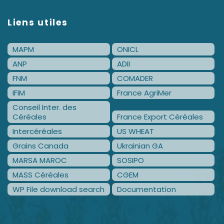
Liens utiles
MAPM
ONICL
ANP
ADII
FNM
COMADER
IFIM
France AgriMer
Conseil Inter. des
Céréales
France Export Céréales
Intercéréales
US WHEAT
Grains Canada
Ukrainian GA
MARSA MAROC
SOSIPO
MASS Céréales
CGEM
WP File download search
Documentation