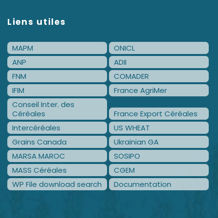
Liens utiles
MAPM
ONICL
ANP
ADII
FNM
COMADER
IFIM
France AgriMer
Conseil Inter. des
Céréales
France Export Céréales
Intercéréales
US WHEAT
Grains Canada
Ukrainian GA
MARSA MAROC
SOSIPO
MASS Céréales
CGEM
WP File download search
Documentation