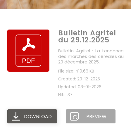
Bulletin Agritel
du 29.12.2025
Bulletin Agritel : La tendance
des marchés des céréales au
29 décembre 2025.
File size: 419.66 KB
Created: 29-12-2025
Updated: 08-01-2026
Hits: 37
DOWNLOAD
PREVIEW