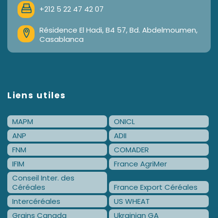
+212 5 22 47 42 07
Résidence El Hadi, B4 57, Bd. Abdelmoumen,
Casablanca
Liens utiles
MAPM
ONICL
ANP
ADII
FNM
COMADER
IFIM
France AgriMer
Conseil Inter. des
Céréales
France Export Céréales
Intercéréales
US WHEAT
Grains Canada
Ukrainian GA