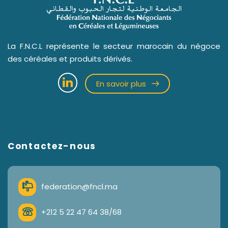
La F.N.C.L représente le secteur marocain du négoce
des céréales et produits dérivés.
En savoir plus
Contactez-nous
federation@fncl.ma
+212 5 22 47 64 38/68