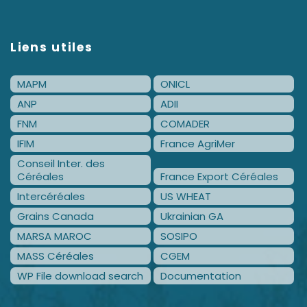
Liens utiles
MAPM
ONICL
ANP
ADII
FNM
COMADER
IFIM
France AgriMer
Conseil Inter. des
Céréales
France Export Céréales
Intercéréales
US WHEAT
Grains Canada
Ukrainian GA
MARSA MAROC
SOSIPO
MASS Céréales
CGEM
WP File download search
Documentation