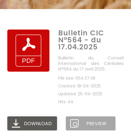
Bulletin CIC
N°564 - du
17.04.2025
Bulletin du Conseil
International des Céréales
N°564 du 17 avril 2025..
File size: 664.37 KB
Created: 18-04-2025
Updated: 25-04-2025
Hits: 44
DOWNLOAD
PREVIEW