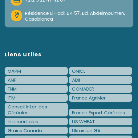
Résidence El Hadi, B4 57, Bd. Abdelmoumen,
Casablanca
Liens utiles
MAPM
ONICL
ANP
ADII
FNM
COMADER
IFIM
France AgriMer
Conseil Inter. des
Céréales
France Export Céréales
Intercéréales
US WHEAT
Grains Canada
Ukrainian GA