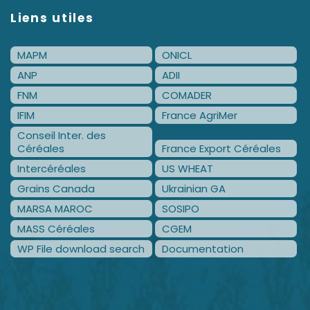
Liens utiles
MAPM
ONICL
ANP
ADII
FNM
COMADER
IFIM
France AgriMer
Conseil Inter. des
Céréales
France Export Céréales
Intercéréales
US WHEAT
Grains Canada
Ukrainian GA
MARSA MAROC
SOSIPO
MASS Céréales
CGEM
WP File download search
Documentation