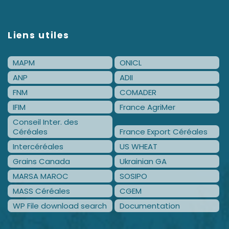
Liens utiles
MAPM
ONICL
ANP
ADII
FNM
COMADER
IFIM
France AgriMer
Conseil Inter. des
Céréales
France Export Céréales
Intercéréales
US WHEAT
Grains Canada
Ukrainian GA
MARSA MAROC
SOSIPO
MASS Céréales
CGEM
WP File download search
Documentation