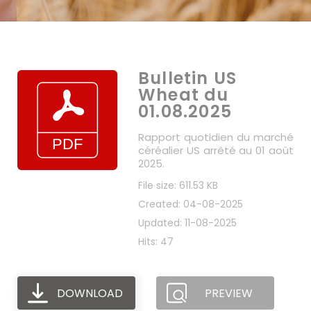
Bulletin US
Wheat du
01.08.2025
Rapport quotidien du marché
céréalier US arrêté au 01 août
2025.
File size: 611.53 KB
Created: 04-08-2025
Updated: 11-08-2025
Hits: 47
DOWNLOAD
PREVIEW