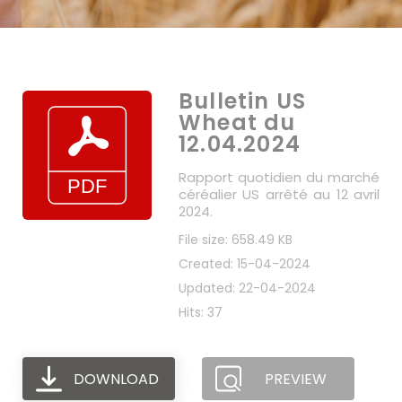
Bulletin US
Wheat du
12.04.2024
Rapport quotidien du marché
céréalier US arrêté au 12 avril
2024.
File size: 658.49 KB
Created: 15-04-2024
Updated: 22-04-2024
Hits: 37
DOWNLOAD
PREVIEW