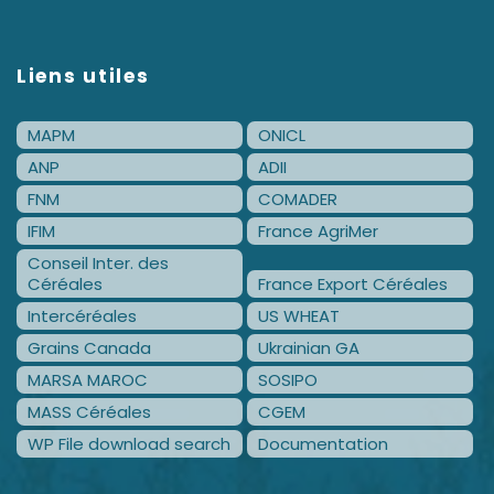
Liens utiles
MAPM
ONICL
ANP
ADII
FNM
COMADER
IFIM
France AgriMer
Conseil Inter. des
Céréales
France Export Céréales
Intercéréales
US WHEAT
Grains Canada
Ukrainian GA
MARSA MAROC
SOSIPO
MASS Céréales
CGEM
WP File download search
Documentation