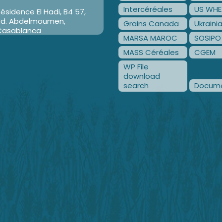
Intercéréales
US WHE
ésidence El Hadi, B4 57,
Bd. Abdelmoumen,
Grains Canada
Ukraini
Casablanca
MARSA MAROC
SOSIPO
MASS Céréales
CGEM
WP File
download
search
Docume