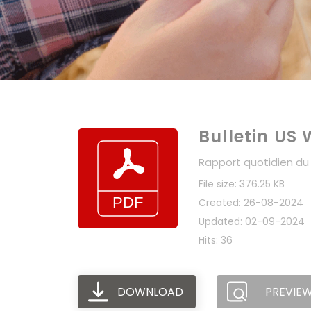
Bulletin US
Rapport quotidien du 
File size: 376.25 KB
Created: 26-08-2024
Updated: 02-09-2024
Hits: 36
DOWNLOAD
PREVIE