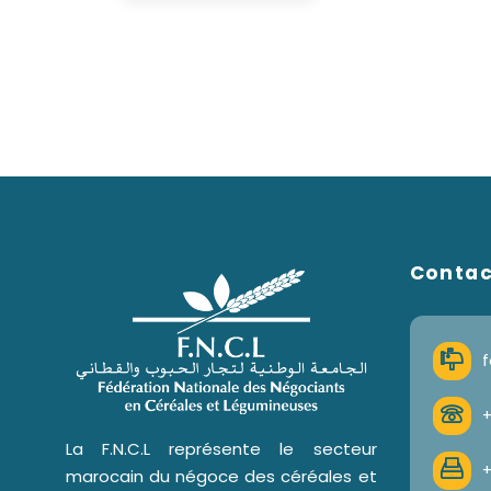
Conta
f
+
La F.N.C.L représente le secteur
+
marocain du négoce des céréales et