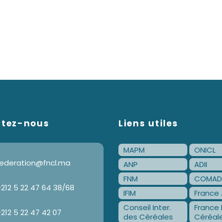
ctez-nous
Liens utiles
MAPM
ONICL
ederation@fncl.ma
ANP
ADII
FNM
COMAD
212 5 22 47 64 38/68
IFIM
France 
Conseil Inter.
France 
212 5 22 47 42 07
des Céréales
Céréal