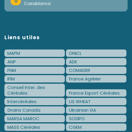
Casablanca
Liens utiles
MAPM
ONICL
ANP
ADII
FNM
COMADER
IFIM
France AgriMer
Conseil Inter. des
Céréales
France Export Céréales
Intercéréales
US WHEAT
Grains Canada
Ukrainian GA
MARSA MAROC
SOSIPO
MASS Céréales
CGEM