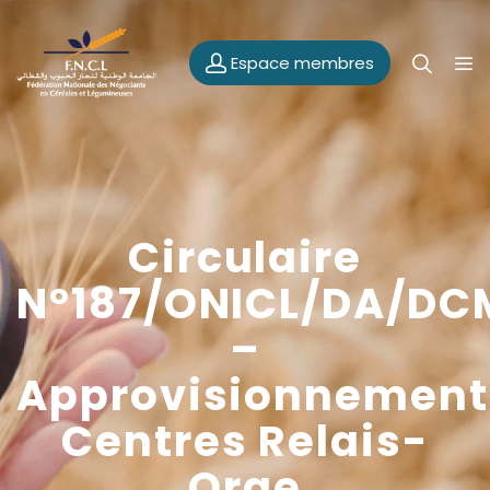
Espace membres
Circulaire
N°187/ONICL/DA/DC
–
Approvisionnement
Centres Relais-
Orge