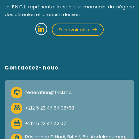
La F.N.C.L représente le secteur marocain du négoce
des céréales et produits dérivés.
En savoir plus
Contactez-nous
federation@fncl.ma
+212 5 22 47 64 38/68
+212 5 22 47 42 07
Résidence El Hadi, B4 57, Bd. Abdelmoumen,