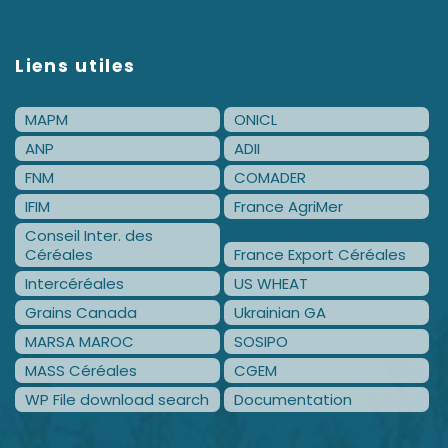
Liens utiles
MAPM
ONICL
ANP
ADII
FNM
COMADER
IFIM
France AgriMer
Conseil Inter. des
Céréales
France Export Céréales
Intercéréales
US WHEAT
Grains Canada
Ukrainian GA
MARSA MAROC
SOSIPO
MASS Céréales
CGEM
WP File download search
Documentation