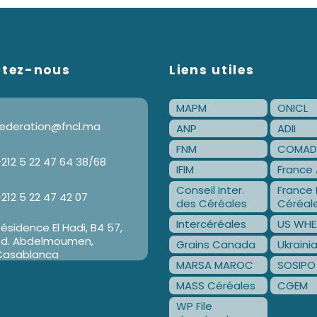
ctez-nous
Liens utiles
MAPM
ONICL
ederation@fncl.ma
ANP
ADII
FNM
COMAD
212 5 22 47 64 38/68
IFIM
France 
Conseil Inter.
France 
212 5 22 47 42 07
des Céréales
Céréal
Intercéréales
US WHE
ésidence El Hadi, B4 57,
Bd. Abdelmoumen,
Grains Canada
Ukraini
Casablanca
MARSA MAROC
SOSIPO
MASS Céréales
CGEM
WP File