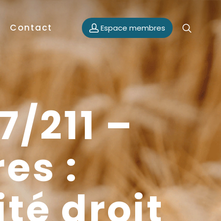
Contact
Espace membres
7/211 –
es :
té droit