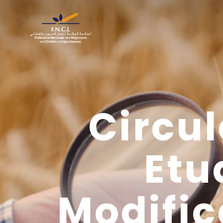
Circul
Etu
Modific