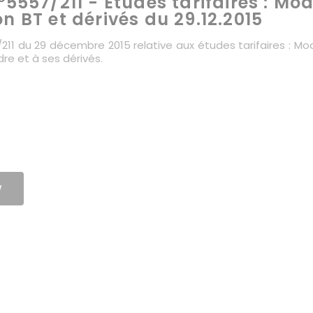
°5557/211 - Etudes tarifaires : Mod
n BT et dérivés du 29.12.2015
/211 du 29 décembre 2015 relative aux études tarifaires : Mo
re et à ses dérivés.
W