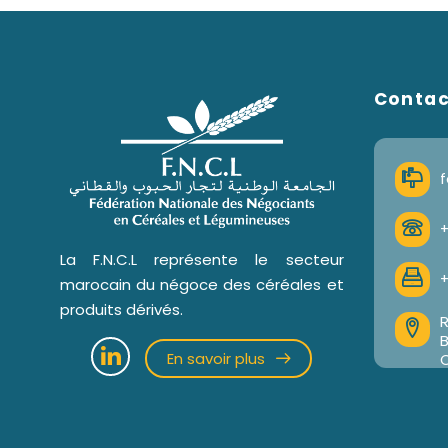
Conta
f
+
La F.N.C.L représente le secteur
+
marocain du négoce des céréales et
produits dérivés.
R
En savoir plus