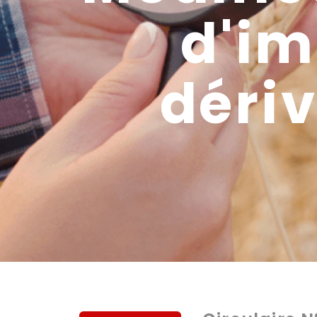
d'im
dériv