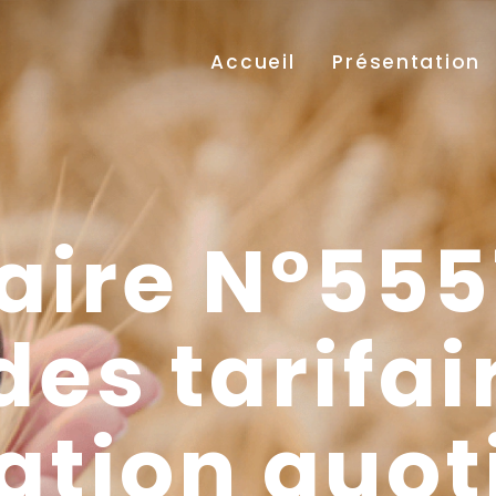
Accueil
Présentation
aire N°555
des tarifair
ation quoti