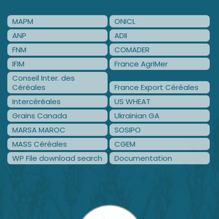
MAPM
ONICL
ANP
ADII
FNM
COMADER
IFIM
France AgriMer
Conseil Inter. des
Céréales
France Export Céréales
Intercéréales
US WHEAT
Grains Canada
Ukrainian GA
MARSA MAROC
SOSIPO
MASS Céréales
CGEM
WP File download search
Documentation