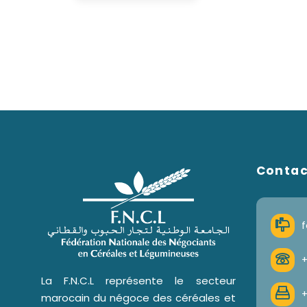
Conta
f
+
La F.N.C.L représente le secteur
+
marocain du négoce des céréales et