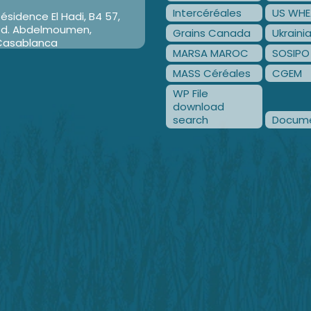
Intercéréales
US WHE
ésidence El Hadi, B4 57,
Bd. Abdelmoumen,
Grains Canada
Ukraini
Casablanca
MARSA MAROC
SOSIPO
MASS Céréales
CGEM
WP File
download
search
Docume