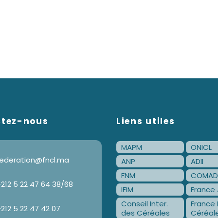
ctez-nous
Liens utiles
MAPM
ONICL
ederation@fncl.ma
ANP
ADII
FNM
COMAD
212 5 22 47 64 38/68
IFIM
France 
Conseil Inter.
France 
212 5 22 47 42 07
des Céréales
Céréal