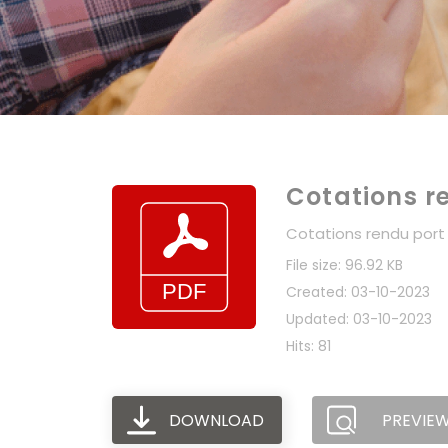
Cotations r
Cotations rendu port
File size: 96.92 KB
Created: 03-10-2023
Updated: 03-10-2023
Hits: 81
DOWNLOAD
PREVIE