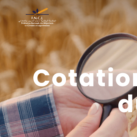
Cotatio
d