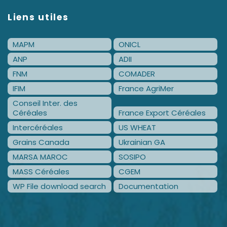
Liens utiles
MAPM
ONICL
ANP
ADII
FNM
COMADER
IFIM
France AgriMer
Conseil Inter. des
Céréales
France Export Céréales
Intercéréales
US WHEAT
Grains Canada
Ukrainian GA
MARSA MAROC
SOSIPO
MASS Céréales
CGEM
WP File download search
Documentation