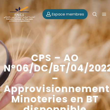
Espace membres
CPS – AO
N°06/DC/BT/04/202
–
Approvisionnement
Minoteries en BT
dispopnible