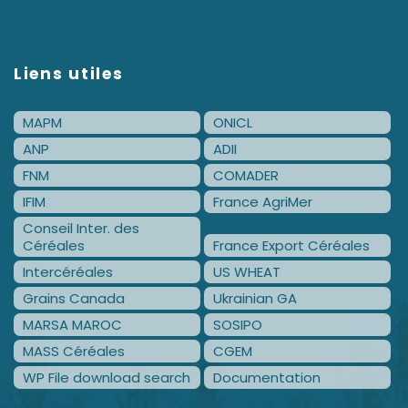
Liens utiles
MAPM
ONICL
ANP
ADII
FNM
COMADER
IFIM
France AgriMer
Conseil Inter. des
Céréales
France Export Céréales
Intercéréales
US WHEAT
Grains Canada
Ukrainian GA
MARSA MAROC
SOSIPO
MASS Céréales
CGEM
WP File download search
Documentation