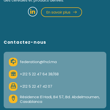
des céréales et produits dérivés.
En savoir plus
Contactez-nous
federation@fncl.ma
+212 5 22 47 64 38/68
+212 5 22 47 42 07
Résidence El Hadi, B4 57, Bd. Abdelmoumen,
Casablanca