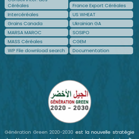
Céréales
France Export Céréales
Intercéréales
US WHEAT
Grains Canada
Ukrainian GA
MARSA MAROC
SOSIPO
MASS Céréales
CGEM
WP File download search
Documentation
Génération Green 2020-2030
est la nouvelle stratégie