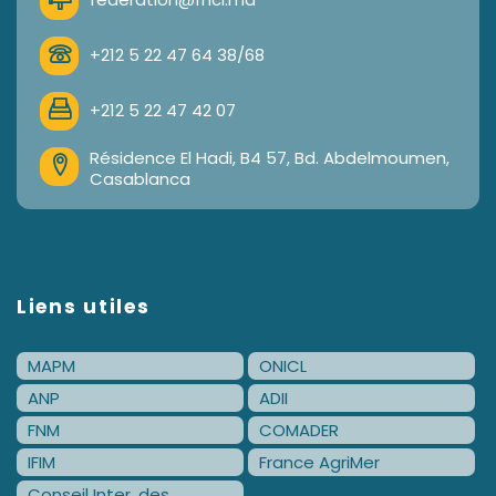
+212 5 22 47 64 38/68
+212 5 22 47 42 07
Résidence El Hadi, B4 57, Bd. Abdelmoumen,
Casablanca
Liens utiles
MAPM
ONICL
ANP
ADII
FNM
COMADER
IFIM
France AgriMer
Conseil Inter. des