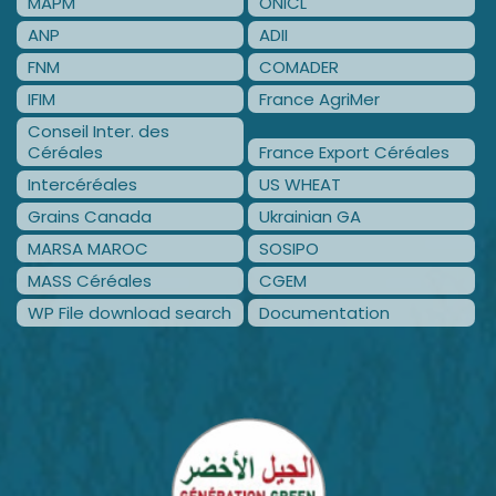
MAPM
ONICL
ANP
ADII
FNM
COMADER
IFIM
France AgriMer
Conseil Inter. des
Céréales
France Export Céréales
Intercéréales
US WHEAT
Grains Canada
Ukrainian GA
MARSA MAROC
SOSIPO
MASS Céréales
CGEM
WP File download search
Documentation