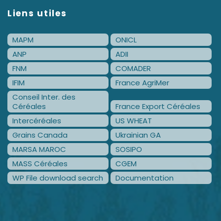
Liens utiles
MAPM
ONICL
ANP
ADII
FNM
COMADER
IFIM
France AgriMer
Conseil Inter. des
Céréales
France Export Céréales
Intercéréales
US WHEAT
Grains Canada
Ukrainian GA
MARSA MAROC
SOSIPO
MASS Céréales
CGEM
WP File download search
Documentation