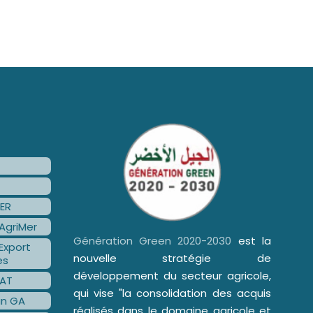
ER
AgriMer
Génération Green 2020-2030
est la
Export
nouvelle stratégie de
es
développement du secteur agricole,
AT
qui vise "la consolidation des acquis
an GA
réalisés dans le domaine agricole et