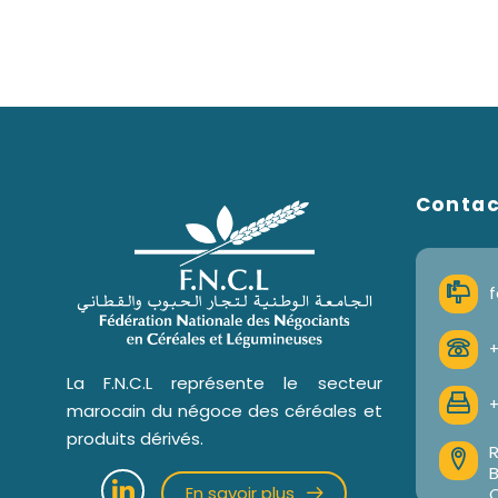
Conta
f
+
La F.N.C.L représente le secteur
+
marocain du négoce des céréales et
produits dérivés.
R
En savoir plus