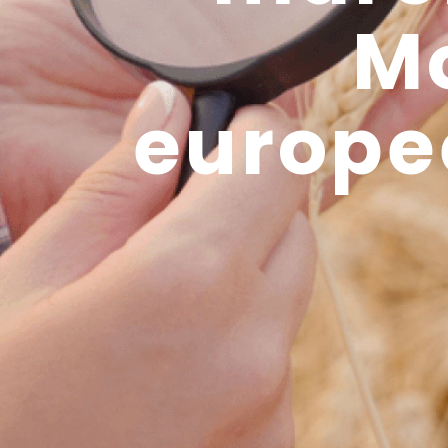
M
europe