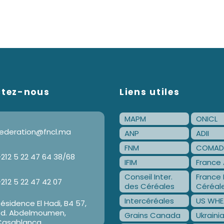
ctez-nous
Liens utiles
MAPM
ONICL
ederation@fncl.ma
ANP
ADII
FNM
COMAD
212 5 22 47 64 38/68
IFIM
France 
Conseil Inter.
France 
212 5 22 47 42 07
des Céréales
Céréal
Intercéréales
US WHE
ésidence El Hadi, B4 57,
Bd. Abdelmoumen,
Grains Canada
Ukraini
Casablanca