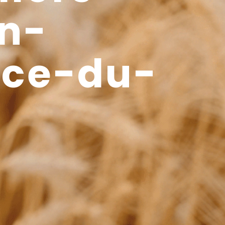
n-
nce-du-