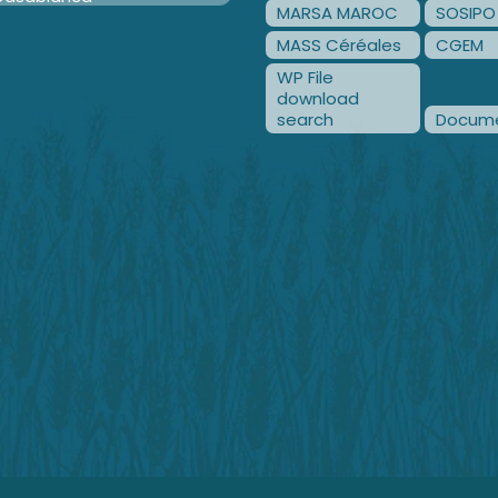
MARSA MAROC
SOSIPO
MASS Céréales
CGEM
WP File
download
search
Docume