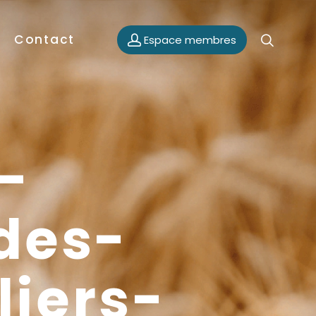
Contact
Espace membres
-
des-
iers-