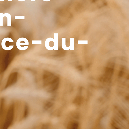
n-
nce-du-