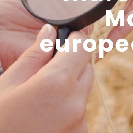
M
europe