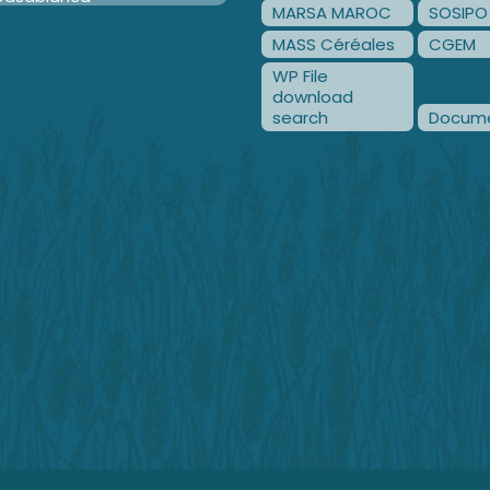
MARSA MAROC
SOSIPO
MASS Céréales
CGEM
WP File
download
search
Docume