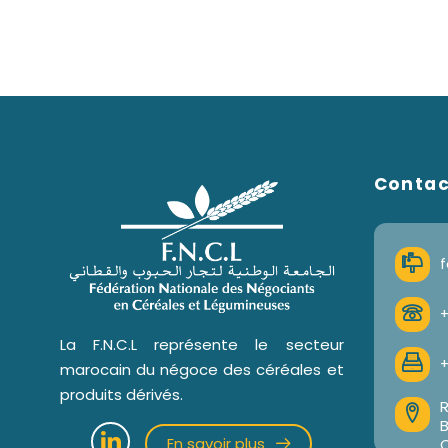
Conta
f
+
La F.N.C.L représente le secteur
+
marocain du négoce des céréales et
produits dérivés.
R
En savoir plus