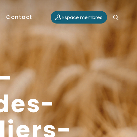
Contact
Espace membres
-
des-
iers-