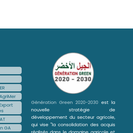
ER
AgriMer
Génération Green 2020-2030
est la
Export
nouvelle stratégie de
es
développement du secteur agricole,
AT
qui vise "la consolidation des acquis
an GA
réalisés dans le domaine agricole et