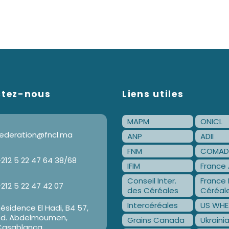
ctez-nous
Liens utiles
MAPM
ONICL
ederation@fncl.ma
ANP
ADII
FNM
COMAD
212 5 22 47 64 38/68
IFIM
France 
Conseil Inter.
France 
212 5 22 47 42 07
des Céréales
Céréal
Intercéréales
US WHE
ésidence El Hadi, B4 57,
Bd. Abdelmoumen,
Grains Canada
Ukraini
Casablanca