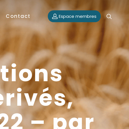
Contact
Espace membres
tions
érivés,
22 – par