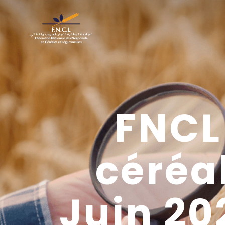
FNCL
céréal
Juin 20