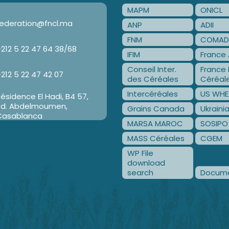
MAPM
ONICL
ederation@fncl.ma
ANP
ADII
FNM
COMAD
212 5 22 47 64 38/68
IFIM
France 
Conseil Inter.
France 
212 5 22 47 42 07
des Céréales
Céréal
Intercéréales
US WHE
ésidence El Hadi, B4 57,
Bd. Abdelmoumen,
Grains Canada
Ukraini
Casablanca
MARSA MAROC
SOSIPO
MASS Céréales
CGEM
WP File
download
search
Docume