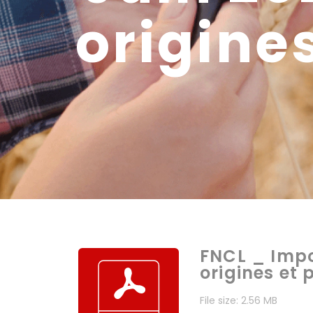
origines
FNCL _ Impor
origines et 
File size: 2.56 MB