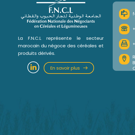
f
+
La F.N.C.L représente le secteur
+
marocain du négoce des céréales et
produits dérivés.
R
En savoir plus