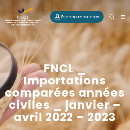
Espace membres
FNCL _
Importations
comparées années
civiles _ janvier –
avril 2022 – 2023