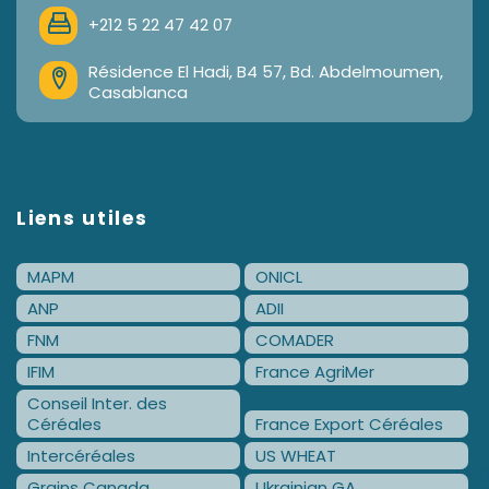
+212 5 22 47 42 07
Résidence El Hadi, B4 57, Bd. Abdelmoumen,
Casablanca
Liens utiles
MAPM
ONICL
ANP
ADII
FNM
COMADER
IFIM
France AgriMer
Conseil Inter. des
Céréales
France Export Céréales
Intercéréales
US WHEAT
Grains Canada
Ukrainian GA