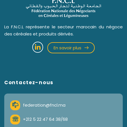
La F.N.C.L représente le secteur marocain du négoce
des céréales et produits dérivés.
En savoir plus
Contactez-nous
federation@fncl.ma
+212 5 22 47 64 38/68