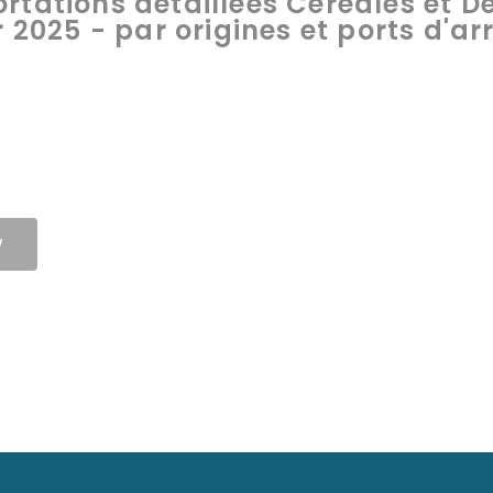
rtations détaillées Céréales et 
r 2025 - par origines et ports d'ar
W