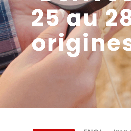
25 au 28
origines