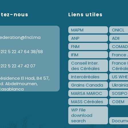
ctez-nous
Liens utiles
MAPM
ONICL
ederation@fncl.ma
ANP
ADII
FNM
COMAD
212 5 22 47 64 38/68
IFIM
France 
Conseil Inter.
France 
212 5 22 47 42 07
des Céréales
Céréal
Intercéréales
US WHE
ésidence El Hadi, B4 57,
Bd. Abdelmoumen,
Grains Canada
Ukraini
Casablanca
MARSA MAROC
SOSIPO
MASS Céréales
CGEM
WP File
download
search
Docume