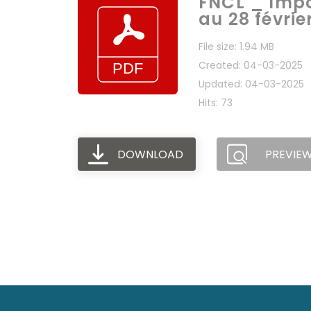
FNCL _ Impo
au 28 févrie
File size: 1.94 MB
Created: 04-03-2025
Updated: 04-03-2025
Hits: 73
DOWNLOAD
PREVIE