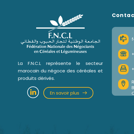
Conta
f
+
La F.N.C.L représente le secteur
+
marocain du négoce des céréales et
produits dérivés.
R
En savoir plus