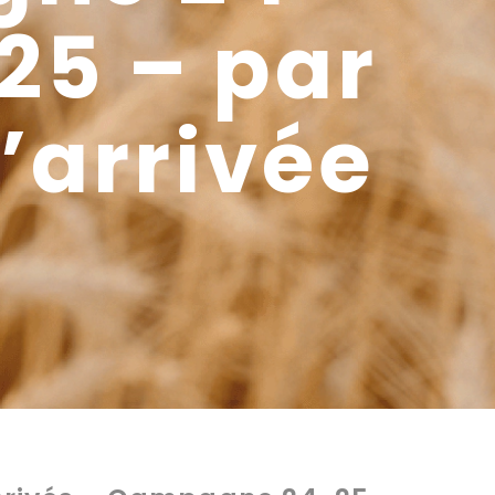
025 – par
d’arrivée