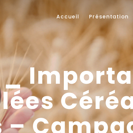
Accueil
Présentation
 _ Importa
llées Céréa
s – Campa