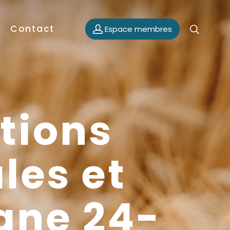
Contact
Espace membres
tions
les et
gne 24-