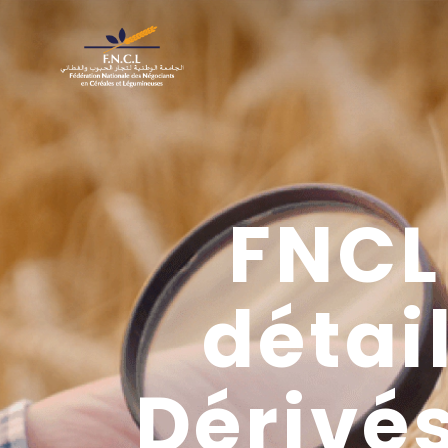
FNCL
détai
Dérivé