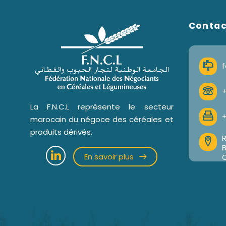
Conta
f
+
La F.N.C.L représente le secteur
+
marocain du négoce des céréales et
produits dérivés.
R
En savoir plus