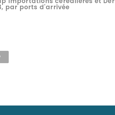
p Importations céréalières et Dér
, par ports d'arrivée
W