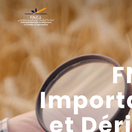
F
Importa
et Dér