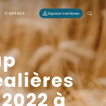
Contact
Espace membres
ap
éalières
 2022 à