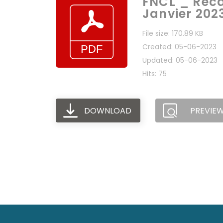
FNCL _ Réca
Janvier 2023
File size: 170.89 KB
Created: 05-06-2023
Updated: 05-06-2023
Hits: 75
DOWNLOAD
PREVIE