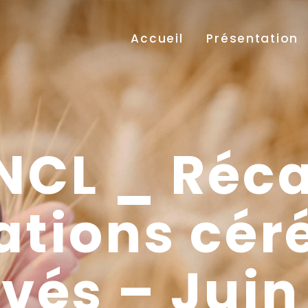
Accueil
Présentation
NCL _ Réc
tions cér
ivés – Juin