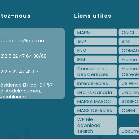
ctez-nous
Liens utiles
MAPM
ONICL
ederation@fncl.ma
ANP
ADII
FNM
COMAD
212 5 22 47 64 38/68
IFIM
France 
Conseil Inter.
France 
212 5 22 47 42 07
des Céréales
Céréal
Intercéréales
US WHE
ésidence El Hadi, B4 57,
Bd. Abdelmoumen,
Grains Canada
Ukraini
Casablanca
MARSA MAROC
SOSIPO
MASS Céréales
CGEM
WP File
download
search
Docume