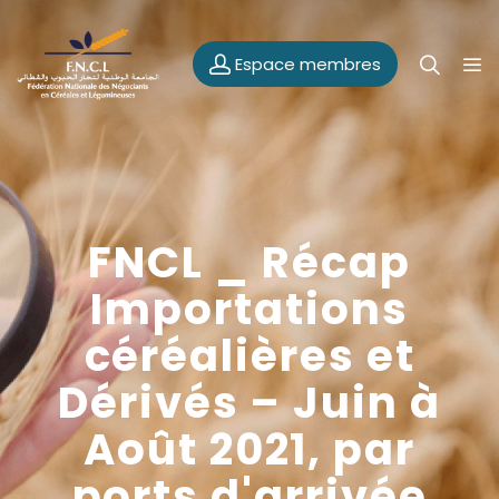
Espace membres
FNCL _ Récap
Importations
céréalières et
Dérivés – Juin à
Août 2021, par
ports d'arrivée