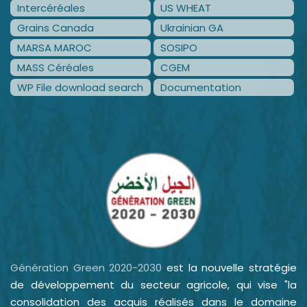
Intercéréales
US WHEAT
Grains Canada
Ukrainian GA
MARSA MAROC
SOSIPO
MASS Céréales
CGEM
WP File download search
Documentation
Génération Green 2020-2030
est la nouvelle stratégie
de développement du secteur agricole, qui vise "la
consolidation des acquis réalisés dans le domaine