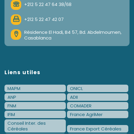
+212 5 22 47 64 38/68
+212 5 22 47 42 07
Résidence El Hadi, B4 57, Bd. Abdelmoumen,
Casablanca
Liens utiles
MAPM
ONICL
ANP
ADII
FNM
COMADER
IFIM
France AgriMer
Conseil Inter. des
Céréales
France Export Céréales