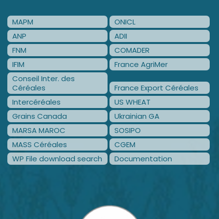
MAPM
ONICL
ANP
ADII
FNM
COMADER
IFIM
France AgriMer
Conseil Inter. des
Céréales
France Export Céréales
Intercéréales
US WHEAT
Grains Canada
Ukrainian GA
MARSA MAROC
SOSIPO
MASS Céréales
CGEM
WP File download search
Documentation