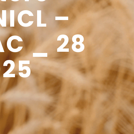
NICL –
AC _ 28
025