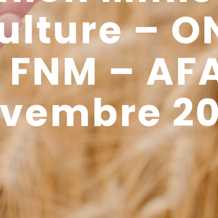
ulture – O
 FNM – AF
vembre 2