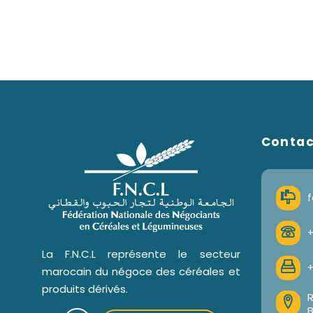
Conta
f
+
La F.N.C.L représente le secteur
+
marocain du négoce des céréales et
produits dérivés.
R