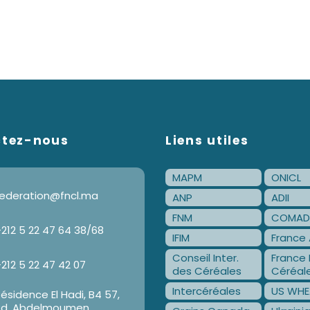
ctez-nous
Liens utiles
MAPM
ONICL
ederation@fncl.ma
ANP
ADII
FNM
COMAD
212 5 22 47 64 38/68
IFIM
France 
Conseil Inter.
France 
212 5 22 47 42 07
des Céréales
Céréal
Intercéréales
US WHE
ésidence El Hadi, B4 57,
Bd. Abdelmoumen,