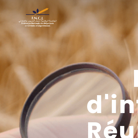
d'i
Réu