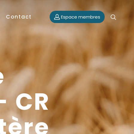
Contact
Espace membres
e
- CR
tère