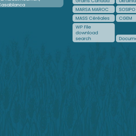
Grains Canada
Ukraini
Casablanca
MARSA MAROC
SOSIPO
MASS Céréales
CGEM
WP File
download
search
Docume