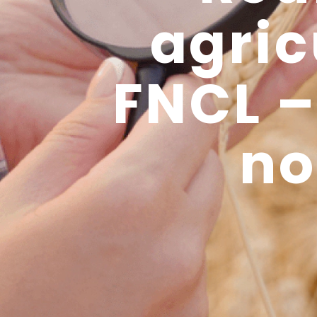
agric
FNCL –
no