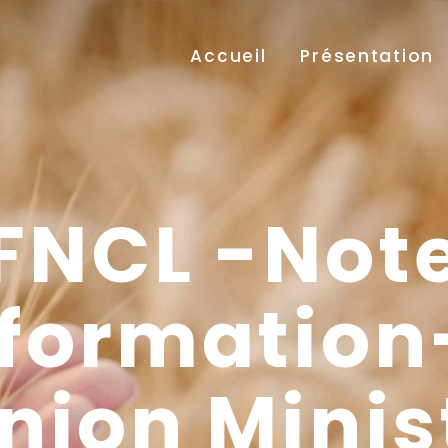
Accueil
Présentation
FNCL -Not
nformation
nion Minis