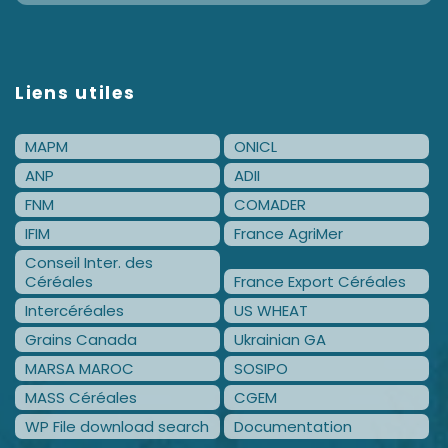
Liens utiles
MAPM
ONICL
ANP
ADII
FNM
COMADER
IFIM
France AgriMer
Conseil Inter. des
Céréales
France Export Céréales
Intercéréales
US WHEAT
Grains Canada
Ukrainian GA
MARSA MAROC
SOSIPO
MASS Céréales
CGEM
WP File download search
Documentation