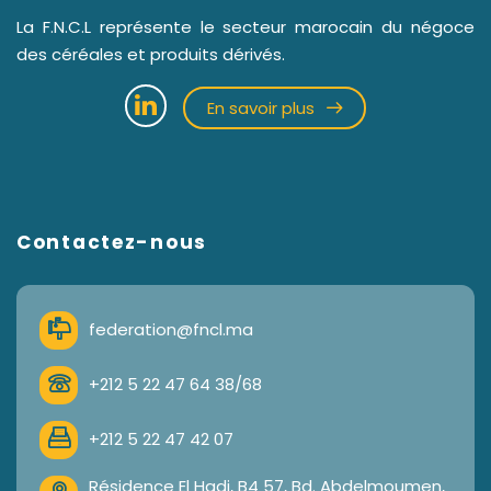
La F.N.C.L représente le secteur marocain du négoce
des céréales et produits dérivés.
En savoir plus
Contactez-nous
federation@fncl.ma
+212 5 22 47 64 38/68
+212 5 22 47 42 07
Résidence El Hadi, B4 57, Bd. Abdelmoumen,