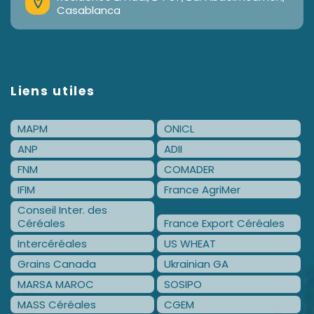
Casablanca
Liens utiles
MAPM
ONICL
ANP
ADII
FNM
COMADER
IFIM
France AgriMer
Conseil Inter. des
Céréales
France Export Céréales
Intercéréales
US WHEAT
Grains Canada
Ukrainian GA
MARSA MAROC
SOSIPO
MASS Céréales
CGEM