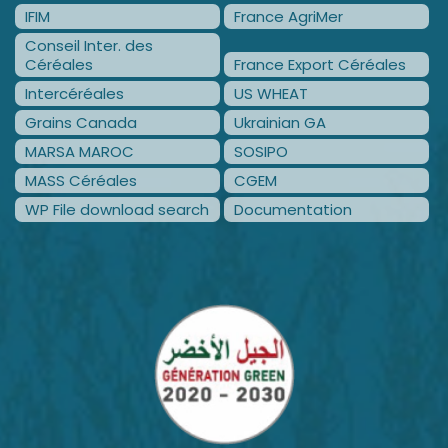
IFIM
France AgriMer
Conseil Inter. des
Céréales
France Export Céréales
Intercéréales
US WHEAT
Grains Canada
Ukrainian GA
MARSA MAROC
SOSIPO
MASS Céréales
CGEM
WP File download search
Documentation