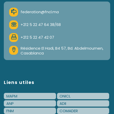
federation@fncl.ma
+212 5 22 47 64 38/68
+212 5 22 47 42 07
Résidence El Hadi, B4 57, Bd. Abdelmoumen,
Casablanca
Liens utiles
MAPM
ONICL
ANP
ADII
FNM
COMADER