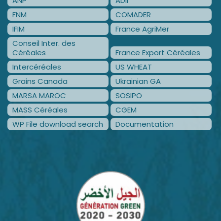
ANP
ADII
FNM
COMADER
IFIM
France AgriMer
Conseil Inter. des
Céréales
France Export Céréales
Intercéréales
US WHEAT
Grains Canada
Ukrainian GA
MARSA MAROC
SOSIPO
MASS Céréales
CGEM
WP File download search
Documentation