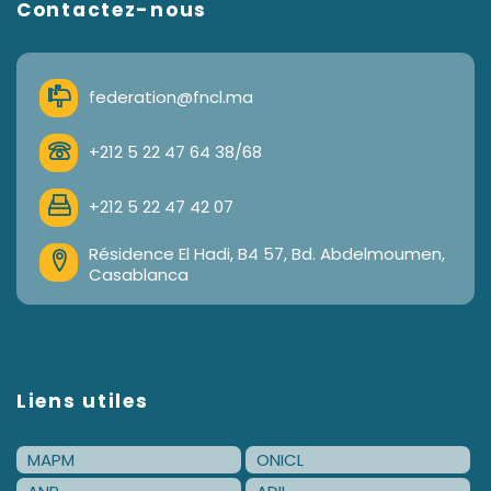
Contactez-nous
federation@fncl.ma
+212 5 22 47 64 38/68
+212 5 22 47 42 07
Résidence El Hadi, B4 57, Bd. Abdelmoumen,
Casablanca
Liens utiles
MAPM
ONICL