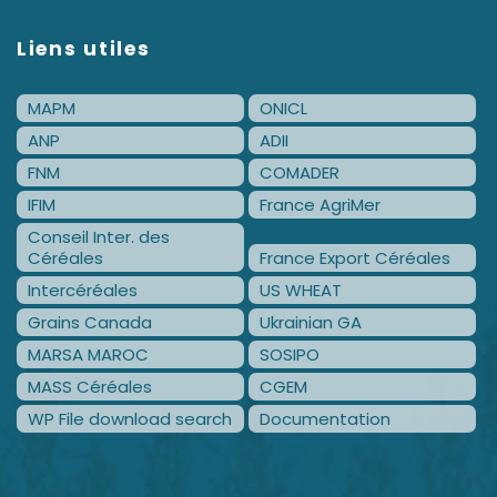
Liens utiles
MAPM
ONICL
ANP
ADII
FNM
COMADER
IFIM
France AgriMer
Conseil Inter. des
Céréales
France Export Céréales
Intercéréales
US WHEAT
Grains Canada
Ukrainian GA
MARSA MAROC
SOSIPO
MASS Céréales
CGEM
WP File download search
Documentation